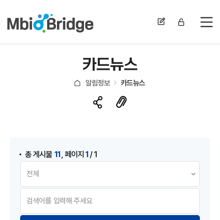
전
카드뉴스
알림정보
카드뉴스
게시물 검색
,
11
1
총 게시물
페이지
/ 1