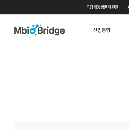
국립해양생물자원관
산업동향
마린바이오
트렌드
국내 동향
해외 동향
게시물 검색