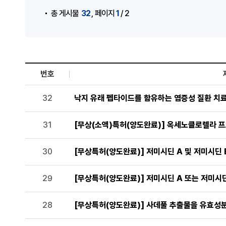
,
32
1
총 게시물
페이지
/ 2
번호
기술이전 현황 목록으로 번호, 제목, 작성자, 조회수,등록일
32
낙지 유래 펩타이드를 함유하는 염증성 질환 치
31
[무상(소액)특허(양도완료)] 옥세노클로렐라 
30
[무상특허(양도완료)] 저미시딘 A 및 저미시딘
29
[무상특허(양도완료)] 저미시딘 A 또는 저미시
28
[무상특허(양도완료)] 사데풀 추출물을 유효성