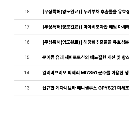
18
[무상특허(양도완료)] 두켜부채 추출물을 유효
17
[무상특허(양도완료)] 미아베모자반 에틸 아세
16
[무상특허(양도완료)] 해당화추출물을 유효성분
15
문어류 유래 세파로토신의 배뇨질환 개선 및 항
14
알리비브리오 피셰리 MI7851 균주를 이용한 
13
신규한 게다니엘라 페니셀루스 GPYS21 미세조