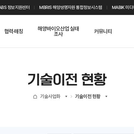
ABS 정보지원센터
MBRIS 해양생명자원 통합정보시스템
MABIK 미
해양바이오산업 실태
협력·매칭
커뮤니티
조사
해양바이오
온라인 실태조사
해양바이오
주요소재 소개
Q&A
해양바이오산업
기업수요 매칭
통계자료
전문가 인력풀
기술이전 현황
기업 공동연구
지식포럼
신청
해양바이오
기술사업화
기술이전 현황
기업현황