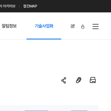
디어 아카이브
웹진MAP
알림정보
기술사업화
전체메뉴
공지사항
기술이전 문의/
신청
자료실
기술이전 현황
채용정보
MABIK
세미나 및 행사
전략특허
보도자료
미활용나눔특허
카드뉴스