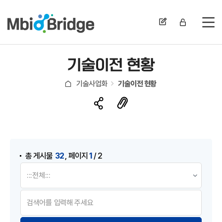
전
기술이전 현황
기술사업화
기술이전 현황
게시물 검색
,
32
1
총 게시물
페이지
/ 2