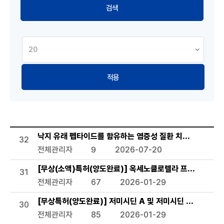
적용
기술이전 현황 목록으로 번호, 제목, 작성자, 조회수,등록일, 첨
낙지 유래 펩타이드를 함유하는 염증성 질환 치료용 약학 조
32
전체관리자
9
2026-07-20
[무상(소액)특허(양도완료)] 옥세노클로렐라 프로토테코
31
전체관리자
67
2026-01-29
[무상특허(양도완료)] 저미시딘 A 및 저미시딘 B를 생산하
30
전체관리자
85
2026-01-29