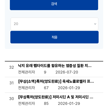
적용
기술이전 현황 목록으로 번호, 제목, 작성자, 조회수,등록일, 첨
낙지 유래 펩타이드를 함유하는 염증성 질환 치료용 약학 조
32
전체관리자
9
2026-07-20
[무상(소액)특허(양도완료)] 옥세노클로렐라 프로토테코
31
전체관리자
67
2026-01-29
[무상특허(양도완료)] 저미시딘 A 및 저미시딘 B를 생산하
30
전체관리자
85
2026-01-29