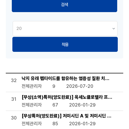
적용
기술이전 현황 목록으로 번호, 제목, 작성자, 조회수,등록일, 첨
낙지 유래 펩타이드를 함유하는 염증성 질환 치료용 약학 조
32
전체관리자
9
2026-07-20
[무상(소액)특허(양도완료)] 옥세노클로렐라 프로토테코
31
전체관리자
67
2026-01-29
[무상특허(양도완료)] 저미시딘 A 및 저미시딘 B를 생산하
30
전체관리자
85
2026-01-29