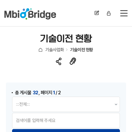
전
기술이전 현황
기술사업화
기술이전 현황
게시물 검색
,
32
1
총 게시물
페이지
/ 2