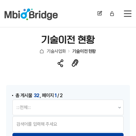
전
기술이전 현황
기술사업화
기술이전 현황
게시물 검색
,
32
1
총 게시물
페이지
/ 2