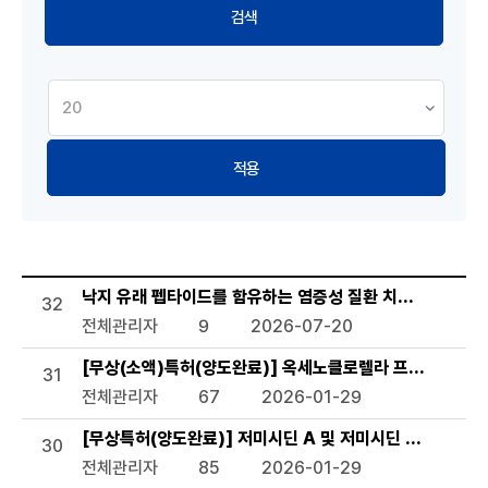
적용
기술이전 현황 목록으로 번호, 제목, 작성자, 조회수,등록일, 첨
낙지 유래 펩타이드를 함유하는 염증성 질환 치료용 약학 조
32
전체관리자
9
2026-07-20
[무상(소액)특허(양도완료)] 옥세노클로렐라 프로토테코
31
전체관리자
67
2026-01-29
[무상특허(양도완료)] 저미시딘 A 및 저미시딘 B를 생산하
30
전체관리자
85
2026-01-29