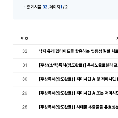
,
32
1
총 게시물
페이지
/ 2
번호
기술이전 현황 목록으로 번호, 제목, 작성자, 조회수,등록일
32
낙지 유래 펩타이드를 함유하는 염증성 질환 치
31
[무상(소액)특허(양도완료)] 옥세노클로렐라 
30
[무상특허(양도완료)] 저미시딘 A 및 저미시딘
29
[무상특허(양도완료)] 저미시딘 A 또는 저미시
28
[무상특허(양도완료)] 사데풀 추출물을 유효성