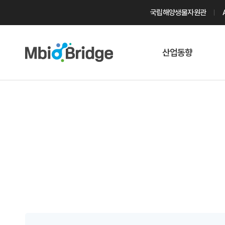
국립해양생물자원관
산업동향
마린바이오
트렌드
국내 동향
해외 동향
게시물 검색