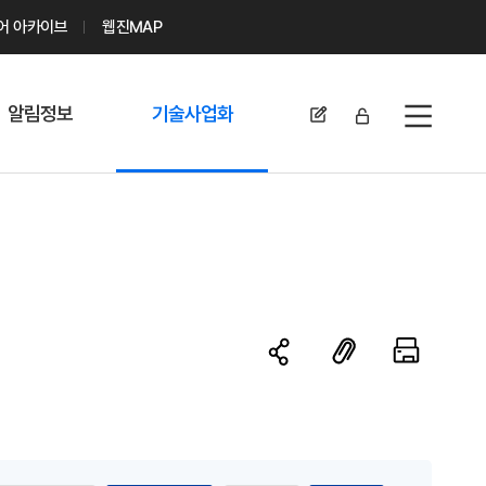
디어 아카이브
웹진MAP
알림정보
기술사업화
전체메뉴
공지사항
기술이전 문의/
신청
자료실
기술이전 현황
채용정보
MABIK
세미나 및 행사
전략특허
보도자료
미활용나눔특허
카드뉴스