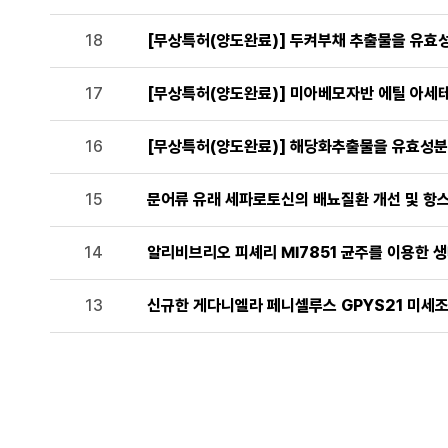
18
[무상특허(양도완료)] 두켜부채 추출물을 유효
17
[무상특허(양도완료)] 미아베모자반 에틸 아세
16
[무상특허(양도완료)] 해당화추출물을 유효성분
15
문어류 유래 세파로토신의 배뇨질환 개선 및 항
14
알리비브리오 피셰리 MI7851 균주를 이용한 
13
신규한 게다니엘라 페니셀루스 GPYS21 미세조