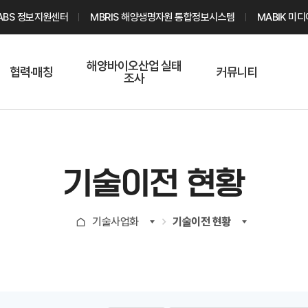
ABS 정보지원센터
MBRIS 해양생명자원 통합정보시스템
MABIK 미
해양바이오산업 실태
협력·매칭
커뮤니티
조사
해양바이오
온라인 실태조사
해양바이오
주요소재 소개
Q&A
해양바이오산업
기업수요 매칭
통계자료
전문가 인력풀
기술이전 현황
기업 공동연구
지식포럼
신청
해양바이오
기술사업화
기술이전 현황
기업현황