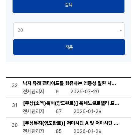
적용
기술이전 현황 목록으로 번호, 제목, 작성자, 조회수,등록일, 첨
낙지 유래 펩타이드를 함유하는 염증성 질환 치료용 약학 조
32
전체관리자
9
2026-07-20
[무상(소액)특허(양도완료)] 옥세노클로렐라 프로토테코
31
전체관리자
67
2026-01-29
[무상특허(양도완료)] 저미시딘 A 및 저미시딘 B를 생산하
30
전체관리자
85
2026-01-29