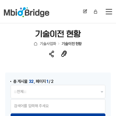
전
기술이전 현황
기술사업화
기술이전 현황
게시물 검색
,
32
1
총 게시물
페이지
/ 2