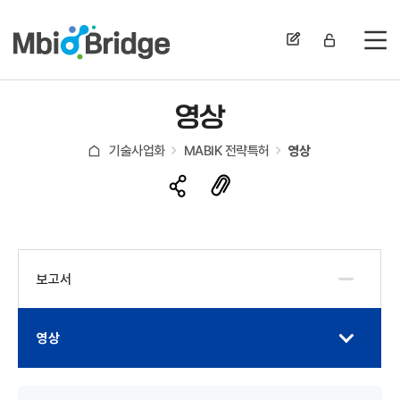
전
영상
기술사업화
MABIK 전략특허
영상
보고서
영상
게시물 검색