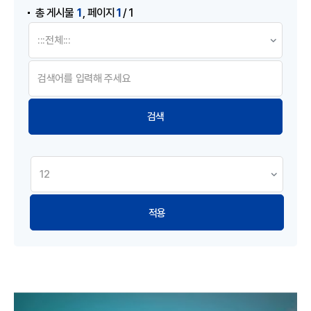
,
1
1
총 게시물
페이지
/ 1
적용