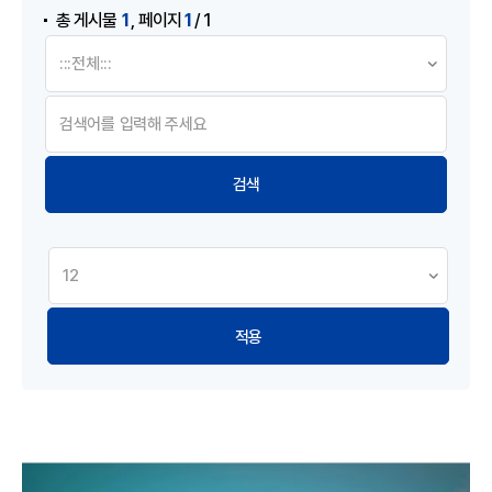
,
1
1
총 게시물
페이지
/ 1
적용