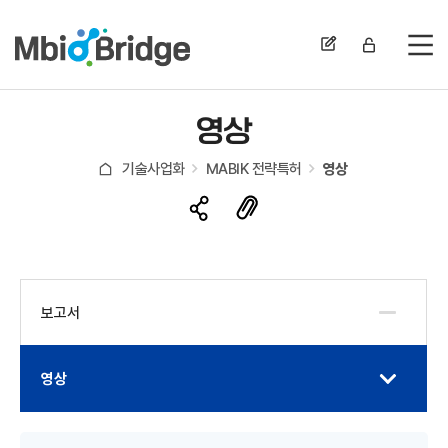
전
영상
기술사업화
MABIK 전략특허
영상
보고서
영상
게시물 검색