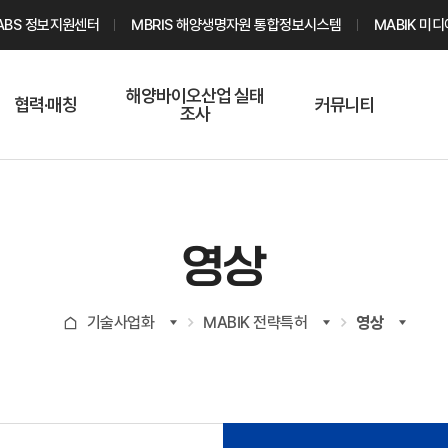
ABS 정보지원센터
MBRIS 해양생명자원 통합정보시스템
MABIK 미
해양바이오산업 실태
협력·매칭
커뮤니티
조사
해양바이오
온라인 실태조사
해양바이오
주요소재 소개
Q&A
해양바이오산업
기업수요 매칭
통계자료
전문가 인력풀
영상
기업 공동연구
지식포럼
신청
해양바이오
기술사업화
MABIK 전략특허
영상
기업현황