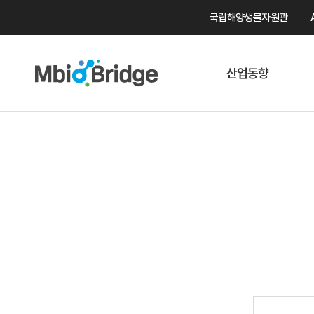
국립해양생물자원관
산업동향
마린바이오
트렌드
국내 동향
해외 동향