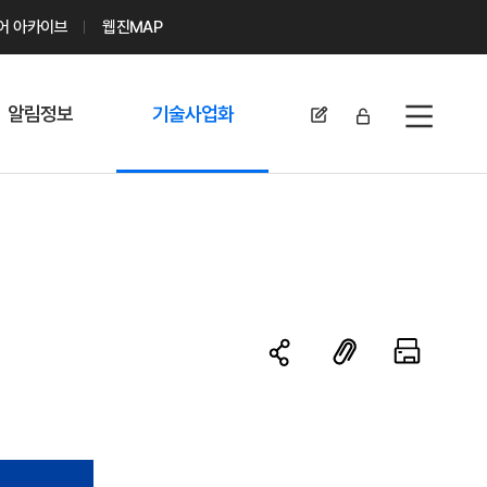
디어 아카이브
웹진MAP
알림정보
기술사업화
전체메뉴
공지사항
기술이전 문의/
신청
자료실
기술이전 현황
채용정보
MABIK
세미나 및 행사
전략특허
보도자료
미활용나눔특허
카드뉴스