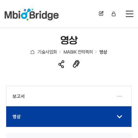
전
영상
기술사업화
MABIK 전략특허
영상
보고서
영상
게시물 검색