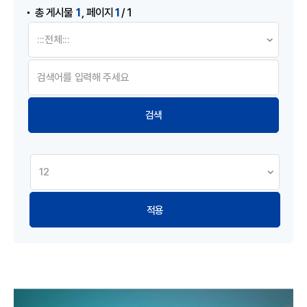
,
1
1
총 게시물
페이지
/ 1
적용