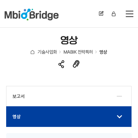
전
영상
기술사업화
MABIK 전략특허
영상
보고서
영상
게시물 검색