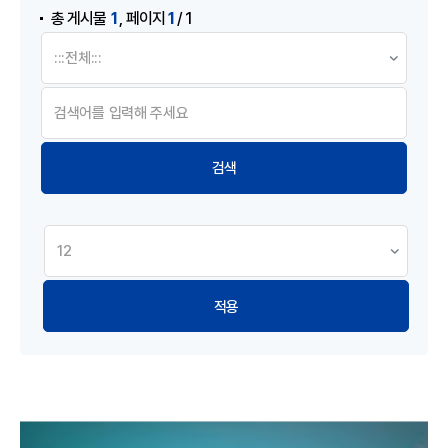
,
1
1
총 게시물
페이지
/ 1
적용