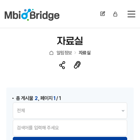
전
자료실
알림정보
자료실
게시물 검색
,
2
1
총 게시물
페이지
/ 1