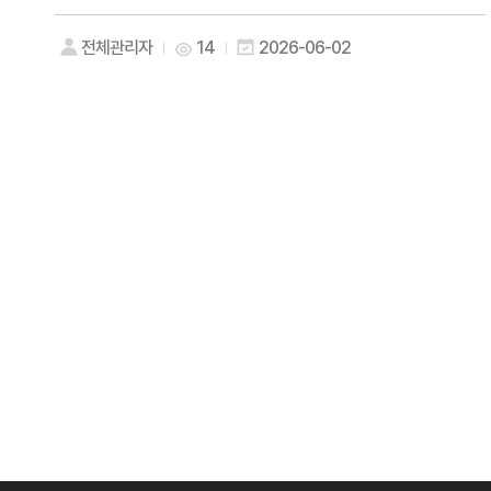
전체관리자
14
2026-06-02