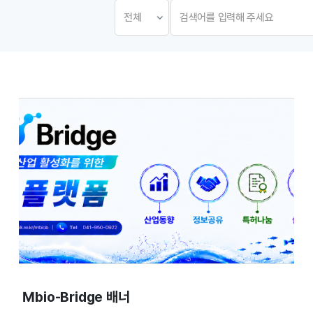
Mbio-Bridge 배너