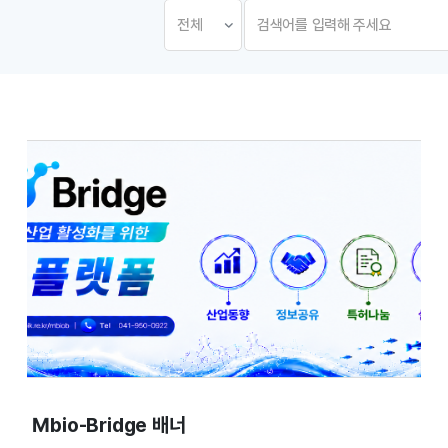
Mbio-Bridge 배너