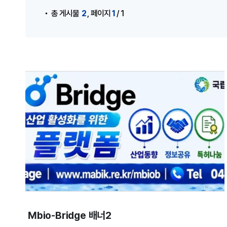
,
2
1
총 게시물
페이지
/ 1
Mbio-Bridge 배너2