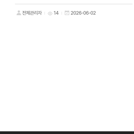
전체관리자
14
2026-06-02