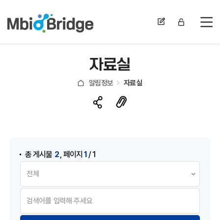
전
자료실
알림정보
자료실
게시물 검색
,
2
1
총 게시물
페이지
/ 1