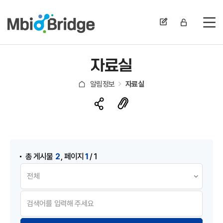
전
자료실
알림정보
자료실
게시물 검색
,
2
1
총 게시물
페이지
/ 1