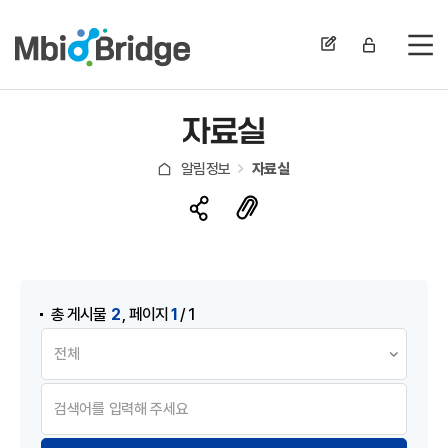
전
자료실
알림정보
자료실
게시물 검색
,
2
1
총 게시물
페이지
/ 1