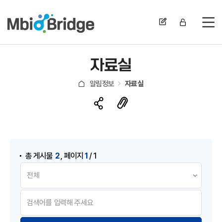
전
자료실
알림정보
자료실
게시물 검색
,
2
1
총 게시물
페이지
/ 1