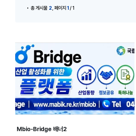
,
2
1
총 게시물
페이지
/ 1
Mbio-Bridge 배너2