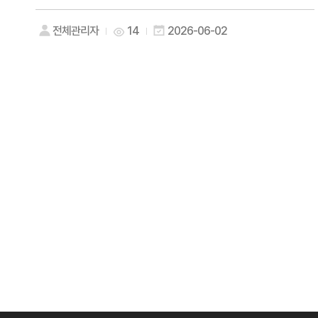
전체관리자
14
2026-06-02