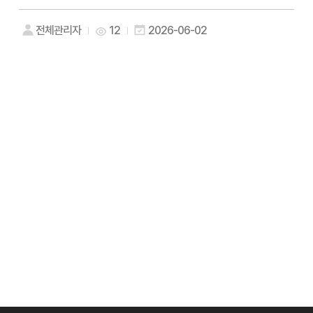
전체관리자
12
2026-06-02