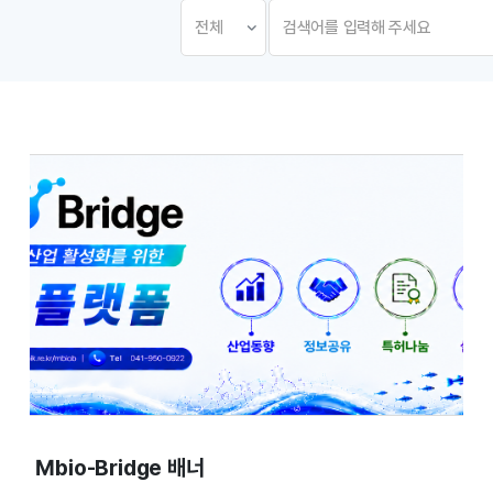
Mbio-Bridge 배너