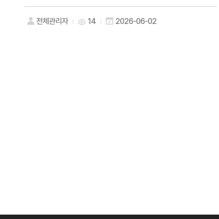
전체관리자
14
2026-06-02