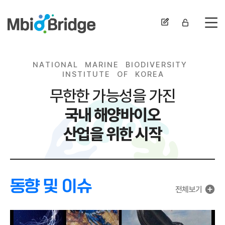
전
N
A
T
I
O
N
A
L
M
A
R
I
N
E
B
I
O
D
I
V
E
R
S
I
T
Y
I
N
S
T
I
T
U
T
E
O
F
K
O
R
E
A
무한한 가능성을 가진
국내 해양바이오
산업을 위한 시작
동향 및 이슈
전체보기