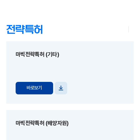
전략특허
마빅전략특허 (기타)
바로보기
파일
다운로드
마빅전략특허 (배양자원)