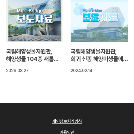
국립해양생물자원관,
국립해양생물자원관,
해양생물 104종 새롭게
희귀 신종 해양미생물에서
확보
눈건강에 좋은
2026.03.27
2024.02.14
천연색소‘지아잔틴’색소
생산 확인
개인정보처리방침
이용약관