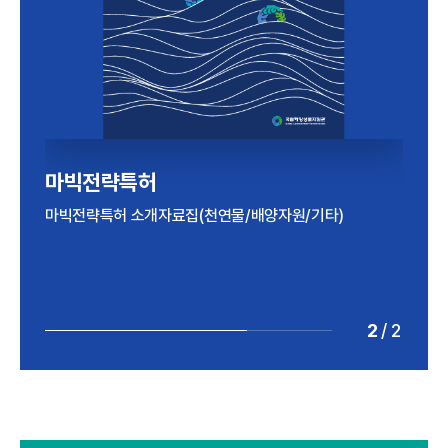
해양바이오산업 실태조사
마빅전략특허
2024년 기준 해양바이오산업 실태조사 보고서
마빅전략특허 소개자료집(천연물/배양자원/기타)
2
/
2