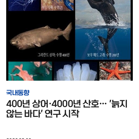
국내동향
400년 상어·4000년 산호… '늙지
않는 바다' 연구 시작