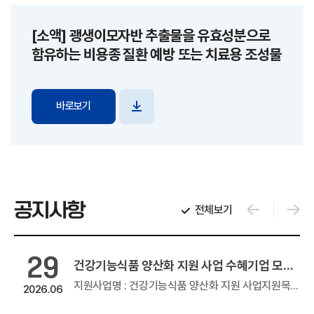
[소액] 괭생이모자반 추출물을 유효성분으로
함유하는 비용종 질환 예방 또는 치료용 조성물
바로보기
파일
다운로드
공지사항
전체보기
29
2026년 창업기업 온라인 판로지원사업(e커머스)
건강기능식품 양산화 지원 사업 수혜기업 모집 공고
온라인 판로지원사업(e커머스)우수 창업기업 제품의 온라인 판로지원을 위해 참여기업 모집을 아래와 같이 공고하오니 많은 관심과...
지원사업명 : 건강기능식품 양산화 지원 사업지원목적 : GMP, HACCP 인증 등의 생산 인프라를 활용하여 건강기능식품 제조지원품목명 : 건강...
2026.06