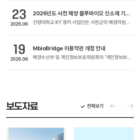
23
 판로지원사업(홈쇼핑 방송지원)
2026년도 서천 해양 블루바이오 신소재 기반 관련 기술지원 및 해외진출 등 사업화 지원사업 공고
방송지원)
건양대학교 KY 앵커 사업단은 서천군의 해양자원과 블루바이오 잠재력을 활용, 블루바이오 융합 신산업 발굴 및 육성 추진을 위해 지역 산업의 실제...
2026.06
우수 창업기업 제품의 홈쇼핑 판로지원을 위해 참여기업 모집을 아래와 같이...
19
MbioBridge 이용약관 개정 안내
 참여기업 모집 공고
해양수산부 및 개인정보보호위원회의 '개인정보보호 강화를 위한 인터넷망 개인정보처리시스템 이용약관 개정 지침'에 따라, 안전성이 확보되지 않은 자...
2026.06
 참여기업 모집 공고기술을 이전받고자 하나, 원하는 기술 탐색에 애로를 겪는해양수산 분야 중소·중견기업을...
보도자료
전체보기