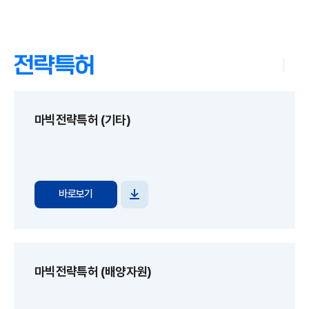
전략특허
마빅전략특허 (기타)
바로보기
파일
다운로드
마빅전략특허 (배양자원)