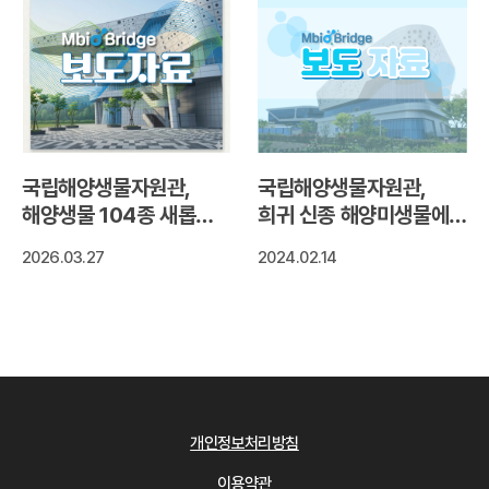
국립해양생물자원관,
국립해양생물자원관,
해양생물 104종 새롭게
희귀 신종 해양미생물에서
확보
눈건강에 좋은
2026.03.27
2024.02.14
천연색소‘지아잔틴’색소
생산 확인
개인정보처리방침
이용약관