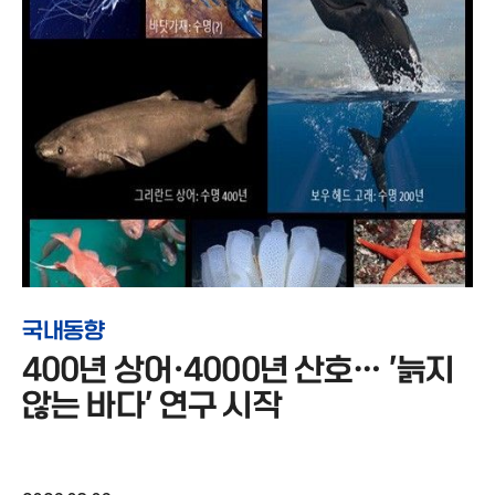
국내동향
400년 상어·4000년 산호… '늙지
않는 바다' 연구 시작