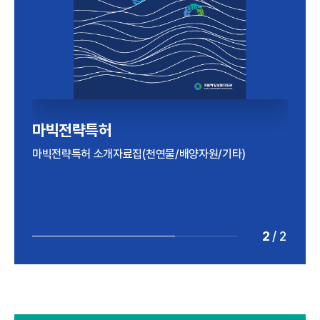
해양바이오산업 실태조사
마빅전략특허
2024년 기준 해양바이오산업 실태조사 보고서
마빅전략특허 소개자료집(천연물/배양자원/기타)
2
/
2