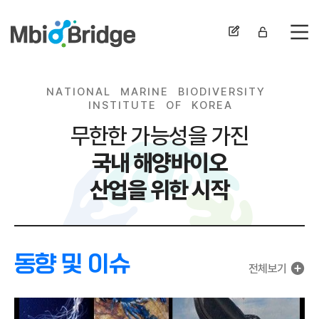
전
N
A
T
I
O
N
A
L
M
A
R
I
N
E
B
I
O
D
I
V
E
R
S
I
T
Y
I
N
S
T
I
T
U
T
E
O
F
K
O
R
E
A
무한한 가능성을 가진
국내 해양바이오
산업을 위한 시작
동향 및 이슈
전체보기