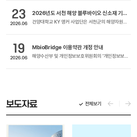
23
 판로지원사업(홈쇼핑 방송지원)
2026년도 서천 해양 블루바이오 신소재 기반 관련 기술지원 및 해외진출 등 사업화 지원사업 공고
방송지원)
건양대학교 KY 앵커 사업단은 서천군의 해양자원과 블루바이오 잠재력을 활용, 블루바이오 융합 신산업 발굴 및 육성 추진을 위해 지역 산업의 실제...
2026.06
우수 창업기업 제품의 홈쇼핑 판로지원을 위해 참여기업 모집을 아래와 같이...
19
MbioBridge 이용약관 개정 안내
 참여기업 모집 공고
해양수산부 및 개인정보보호위원회의 '개인정보보호 강화를 위한 인터넷망 개인정보처리시스템 이용약관 개정 지침'에 따라, 안전성이 확보되지 않은 자...
2026.06
 참여기업 모집 공고기술을 이전받고자 하나, 원하는 기술 탐색에 애로를 겪는해양수산 분야 중소·중견기업을...
보도자료
전체보기