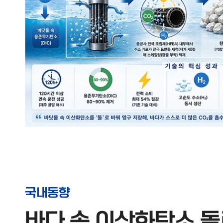
국내동향
바다 속 이산화탄소 돌로