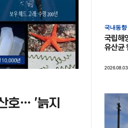
국내동향
국립해양
유산균 
2026.08.03
 산호… '늙지