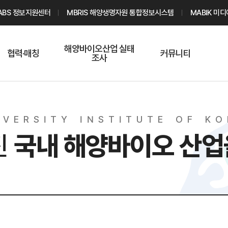
ABS 정보지원센터
MBRIS 해양생명자원 통합정보시스템
MABIK 미
해양바이오산업 실태
협력·매칭
커뮤니티
조사
해양바이오
온라인 실태조사
해양바이오
주요소재 소개
Q&A
해양바이오산업
V
E
R
S
I
T
Y
I
N
S
T
I
T
U
T
E
O
F
K
O
기업수요 매칭
통계자료
전문가 인력풀
진
국내 해양바이오
산업
기업 공동연구
지식포럼
신청
해양바이오
기업현황