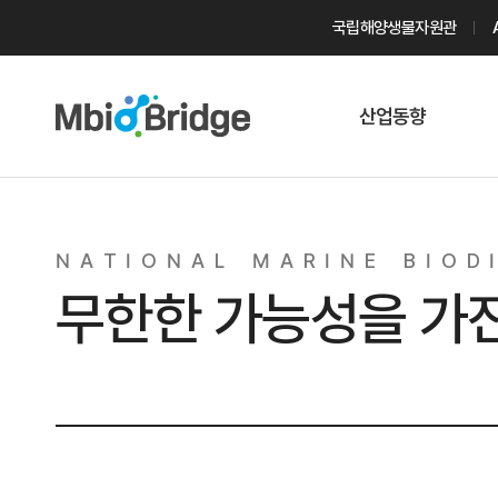
국립해양생물자원관
산업동향
마린바이오
트렌드
N
A
T
I
O
N
A
L
M
A
R
I
N
E
B
I
O
D
I
국내 동향
무한한 가능성을 가
해외 동향