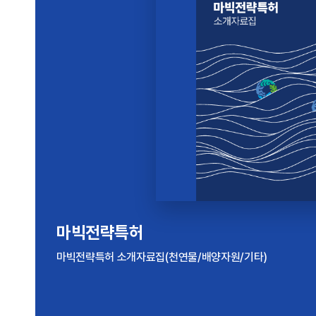
해양바이오산업 실태조사
마빅전략특허
2024년 기준 해양바이오산업 실태조사 보고서
마빅전략특허 소개자료집(천연물/배양자원/기타)