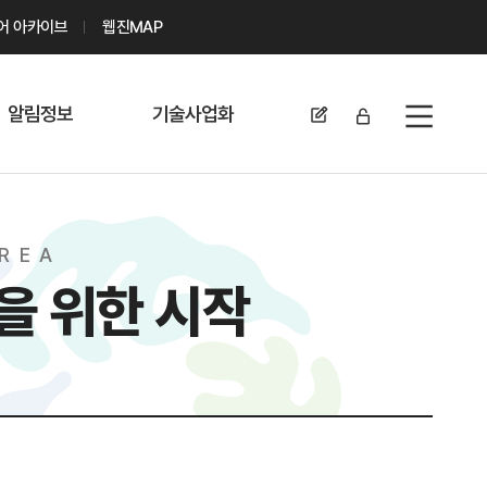
디어 아카이브
웹진MAP
알림정보
기술사업화
전체메뉴
공지사항
기술이전 문의/
신청
자료실
R
E
A
기술이전 현황
채용정보
을 위한 시작
MABIK
세미나 및 행사
전략특허
보도자료
미활용나눔특허
카드뉴스