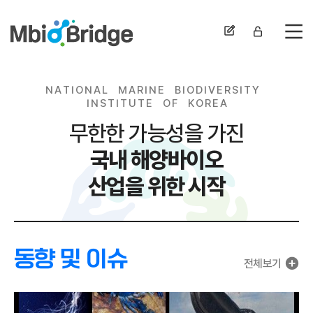
전
N
A
T
I
O
N
A
L
M
A
R
I
N
E
B
I
O
D
I
V
E
R
S
I
T
Y
I
N
S
T
I
T
U
T
E
O
F
K
O
R
E
A
무한한 가능성을 가진
국내 해양바이오
산업을 위한 시작
동향 및 이슈
전체보기