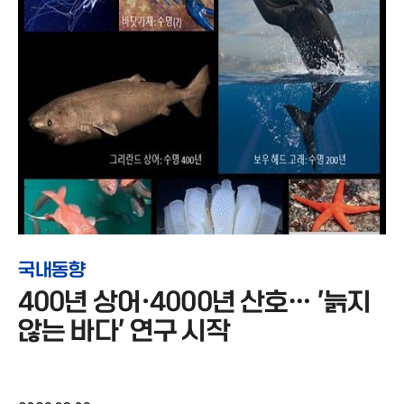
국내동향
400년 상어·4000년 산호… '늙지
않는 바다' 연구 시작