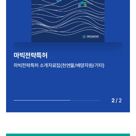
해양바이오산업 실태조사
마빅전략특허
2024년 기준 해양바이오산업 실태조사 보고서
마빅전략특허 소개자료집(천연물/배양자원/기타)
2
/
2