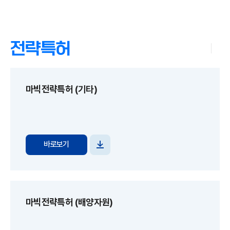
전략특허
마빅전략특허 (기타)
바로보기
파일
다운로드
마빅전략특허 (배양자원)