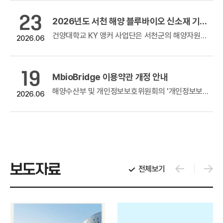
23
 판로지원사업(홈쇼핑 방송지원)
2026년도 서천 해양 블루바이오 신소재 기반 관련 기술지원 및 해외진출 등 사업화 지원사업 공고
방송지원)
건양대학교 KY 앵커 사업단은 서천군의 해양자원과 블루바이오 잠재력을 활용, 블루바이오 융합 신산업 발굴 및 육성 추진을 위해 지역 산업의 실제...
2026.06
우수 창업기업 제품의 홈쇼핑 판로지원을 위해 참여기업 모집을 아래와 같이...
19
MbioBridge 이용약관 개정 안내
 참여기업 모집 공고
해양수산부 및 개인정보보호위원회의 '개인정보보호 강화를 위한 인터넷망 개인정보처리시스템 이용약관 개정 지침'에 따라, 안전성이 확보되지 않은 자...
2026.06
 참여기업 모집 공고기술을 이전받고자 하나, 원하는 기술 탐색에 애로를 겪는해양수산 분야 중소·중견기업을...
보도자료
전체보기