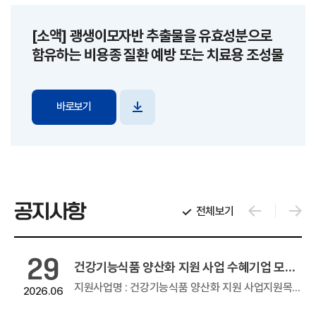
[소액] 괭생이모자반 추출물을 유효성분으로
함유하는 비용종 질환 예방 또는 치료용 조성물
바로보기
파일
다운로드
공지사항
전체보기
29
2026년 창업기업 온라인 판로지원사업(e커머스)
건강기능식품 양산화 지원 사업 수혜기업 모집 공고
온라인 판로지원사업(e커머스)우수 창업기업 제품의 온라인 판로지원을 위해 참여기업 모집을 아래와 같이 공고하오니 많은 관심과...
지원사업명 : 건강기능식품 양산화 지원 사업지원목적 : GMP, HACCP 인증 등의 생산 인프라를 활용하여 건강기능식품 제조지원품목명 : 건강...
2026.06