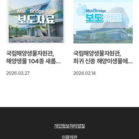
국립해양생물자원관,
국립해양생물자원관,
해양생물 104종 새롭게
희귀 신종 해양미생물에서
확보
눈건강에 좋은
2026.03.27
2024.02.14
천연색소‘지아잔틴’색소
생산 확인
개인정보처리방침
이용약관