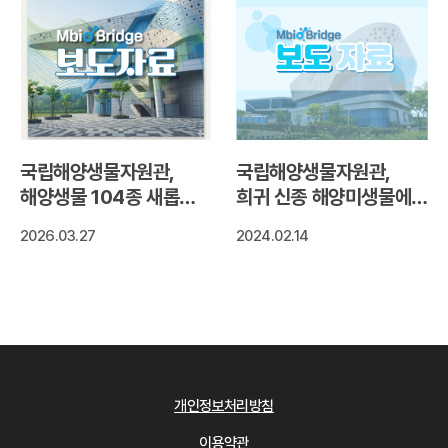
국립해양생물자원관,
국립해양생물자원관,
해양생물 104종 새롭게
희귀 신종 해양미생물에서
확보
눈건강에 좋은
2026.03.27
2024.02.14
천연색소‘지아잔틴’색소
생산 확인
개인정보처리방침
이용약관