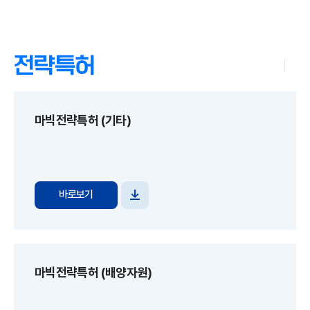
전략특허
마빅전략특허 (기타)
바로보기
파일
다운로드
마빅전략특허 (배양자원)