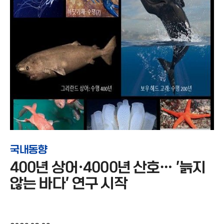
국내동향
400년 상어·4000년 산호… '늙지
않는 바다' 연구 시작