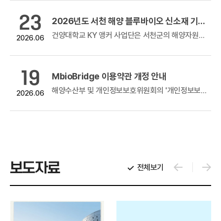
23
 판로지원사업(홈쇼핑 방송지원)
2026년도 서천 해양 블루바이오 신소재 기반 관련 기술지원 및 해외진출 등 사업화 지원사업 공고
방송지원)
건양대학교 KY 앵커 사업단은 서천군의 해양자원과 블루바이오 잠재력을 활용, 블루바이오 융합 신산업 발굴 및 육성 추진을 위해 지역 산업의 실제...
2026.06
우수 창업기업 제품의 홈쇼핑 판로지원을 위해 참여기업 모집을 아래와 같이...
19
MbioBridge 이용약관 개정 안내
 참여기업 모집 공고
해양수산부 및 개인정보보호위원회의 '개인정보보호 강화를 위한 인터넷망 개인정보처리시스템 이용약관 개정 지침'에 따라, 안전성이 확보되지 않은 자...
2026.06
 참여기업 모집 공고기술을 이전받고자 하나, 원하는 기술 탐색에 애로를 겪는해양수산 분야 중소·중견기업을...
보도자료
전체보기