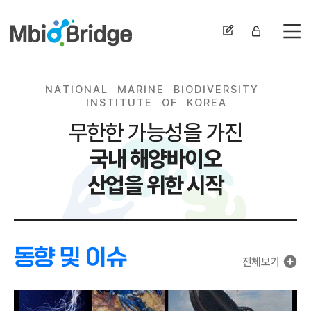
전
N
A
T
I
O
N
A
L
M
A
R
I
N
E
B
I
O
D
I
V
E
R
S
I
T
Y
I
N
S
T
I
T
U
T
E
O
F
K
O
R
E
A
무한한 가능성을 가진
국내 해양바이오
산업을 위한 시작
동향 및 이슈
전체보기