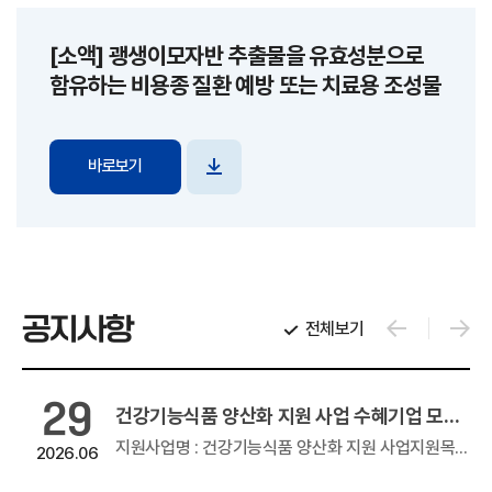
[소액] 괭생이모자반 추출물을 유효성분으로
함유하는 비용종 질환 예방 또는 치료용 조성물
바로보기
파일
다운로드
공지사항
전체보기
29
2026년 창업기업 온라인 판로지원사업(e커머스)
건강기능식품 양산화 지원 사업 수혜기업 모집 공고
온라인 판로지원사업(e커머스)우수 창업기업 제품의 온라인 판로지원을 위해 참여기업 모집을 아래와 같이 공고하오니 많은 관심과...
지원사업명 : 건강기능식품 양산화 지원 사업지원목적 : GMP, HACCP 인증 등의 생산 인프라를 활용하여 건강기능식품 제조지원품목명 : 건강...
2026.06