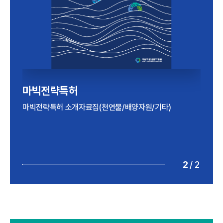
해양바이오산업 실태조사
마빅전략특허
2024년 기준 해양바이오산업 실태조사 보고서
마빅전략특허 소개자료집(천연물/배양자원/기타)
2
/
2