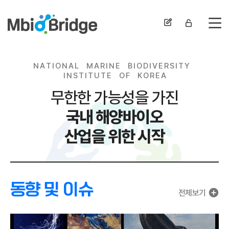
전
N
A
T
I
O
N
A
L
M
A
R
I
N
E
B
I
O
D
I
V
E
R
S
I
T
Y
I
N
S
T
I
T
U
T
E
O
F
K
O
R
E
A
무한한 가능성을 가진
국내 해양바이오
산업을 위한 시작
동향 및 이슈
전체보기