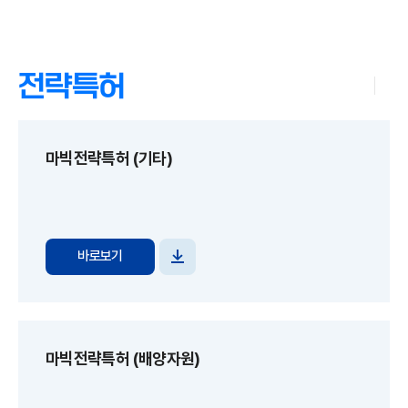
전략특허
마빅전략특허 (기타)
바로보기
파일
다운로드
마빅전략특허 (배양자원)