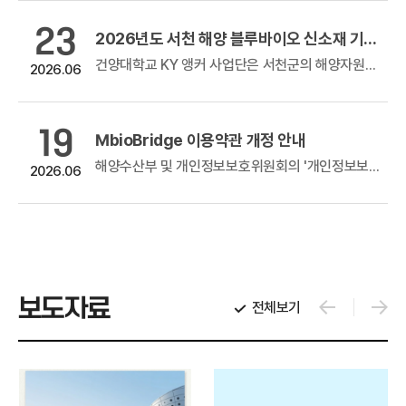
23
 판로지원사업(홈쇼핑 방송지원)
2026년도 서천 해양 블루바이오 신소재 기반 관련 기술지원 및 해외진출 등 사업화 지원사업 공고
방송지원)
건양대학교 KY 앵커 사업단은 서천군의 해양자원과 블루바이오 잠재력을 활용, 블루바이오 융합 신산업 발굴 및 육성 추진을 위해 지역 산업의 실제...
2026.06
우수 창업기업 제품의 홈쇼핑 판로지원을 위해 참여기업 모집을 아래와 같이...
19
MbioBridge 이용약관 개정 안내
 참여기업 모집 공고
해양수산부 및 개인정보보호위원회의 '개인정보보호 강화를 위한 인터넷망 개인정보처리시스템 이용약관 개정 지침'에 따라, 안전성이 확보되지 않은 자...
2026.06
 참여기업 모집 공고기술을 이전받고자 하나, 원하는 기술 탐색에 애로를 겪는해양수산 분야 중소·중견기업을...
보도자료
전체보기