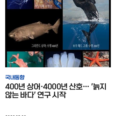
국내동향
400년 상어·4000년 산호… '늙지
않는 바다' 연구 시작