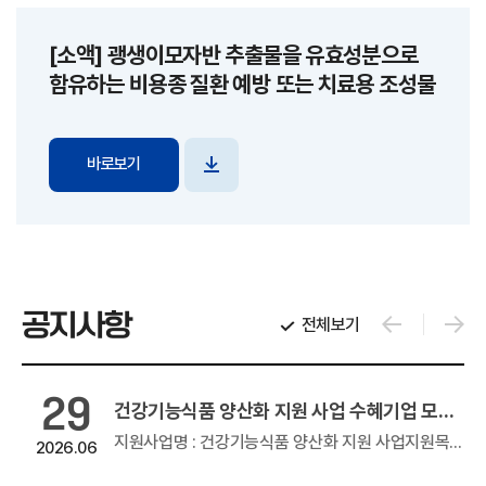
[소액] 괭생이모자반 추출물을 유효성분으로
함유하는 비용종 질환 예방 또는 치료용 조성물
바로보기
파일
다운로드
공지사항
전체보기
29
2026년 창업기업 온라인 판로지원사업(e커머스)
건강기능식품 양산화 지원 사업 수혜기업 모집 공고
온라인 판로지원사업(e커머스)우수 창업기업 제품의 온라인 판로지원을 위해 참여기업 모집을 아래와 같이 공고하오니 많은 관심과...
지원사업명 : 건강기능식품 양산화 지원 사업지원목적 : GMP, HACCP 인증 등의 생산 인프라를 활용하여 건강기능식품 제조지원품목명 : 건강...
2026.06