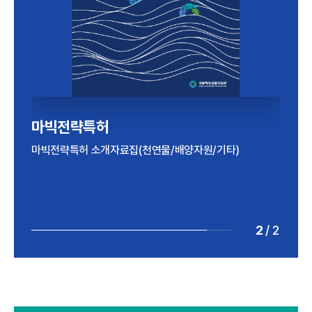
해양바이오산업 실태조사
마빅전략특허
2024년 기준 해양바이오산업 실태조사 보고서
마빅전략특허 소개자료집(천연물/배양자원/기타)
2
/
2