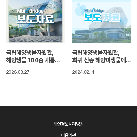
국립해양생물자원관,
국립해양생물자원관,
해양생물 104종 새롭게
희귀 신종 해양미생물에서
확보
눈건강에 좋은
2026.03.27
2024.02.14
천연색소‘지아잔틴’색소
생산 확인
개인정보처리방침
이용약관