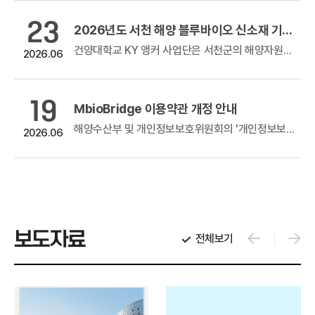
23
 판로지원사업(홈쇼핑 방송지원)
2026년도 서천 해양 블루바이오 신소재 기반 관련 기술지원 및 해외진출 등 사업화 지원사업 공고
방송지원)
건양대학교 KY 앵커 사업단은 서천군의 해양자원과 블루바이오 잠재력을 활용, 블루바이오 융합 신산업 발굴 및 육성 추진을 위해 지역 산업의 실제...
2026.06
우수 창업기업 제품의 홈쇼핑 판로지원을 위해 참여기업 모집을 아래와 같이...
19
MbioBridge 이용약관 개정 안내
 참여기업 모집 공고
해양수산부 및 개인정보보호위원회의 '개인정보보호 강화를 위한 인터넷망 개인정보처리시스템 이용약관 개정 지침'에 따라, 안전성이 확보되지 않은 자...
2026.06
 참여기업 모집 공고기술을 이전받고자 하나, 원하는 기술 탐색에 애로를 겪는해양수산 분야 중소·중견기업을...
보도자료
전체보기