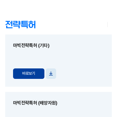
전략특허
마빅전략특허 (기타)
바로보기
파일
다운로드
마빅전략특허 (배양자원)