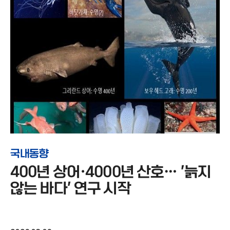
국내동향
400년 상어·4000년 산호… '늙지
않는 바다' 연구 시작