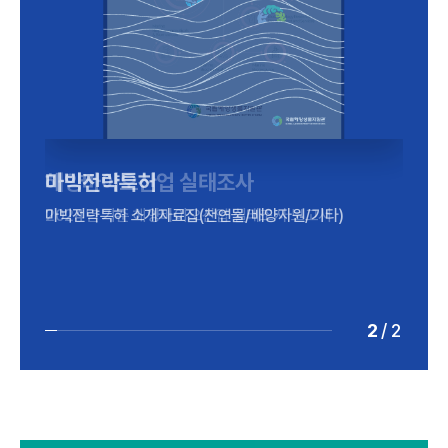
해양바이오산업 실태조사
마빅전략특허
2024년 기준 해양바이오산업 실태조사 보고서
마빅전략특허 소개자료집(천연물/배양자원/기타)
2
/
2