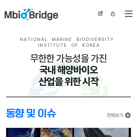
전
N
A
T
I
O
N
A
L
M
A
R
I
N
E
B
I
O
D
I
V
E
R
S
I
T
Y
I
N
S
T
I
T
U
T
E
O
F
K
O
R
E
A
무한한 가능성을 가진
국내 해양바이오
산업을 위한 시작
동향 및 이슈
전체보기