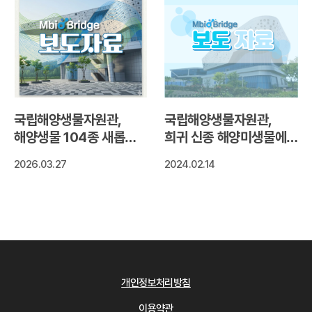
국립해양생물자원관,
국립해양생물자원관,
해양생물 104종 새롭게
희귀 신종 해양미생물에서
확보
눈건강에 좋은
2026.03.27
2024.02.14
천연색소‘지아잔틴’색소
생산 확인
개인정보처리방침
이용약관