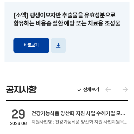
[소액] 괭생이모자반 추출물을 유효성분으로
함유하는 비용종 질환 예방 또는 치료용 조성물
바로보기
파일
다운로드
공지사항
전체보기
29
2026년 창업기업 온라인 판로지원사업(e커머스)
건강기능식품 양산화 지원 사업 수혜기업 모집 공고
온라인 판로지원사업(e커머스)우수 창업기업 제품의 온라인 판로지원을 위해 참여기업 모집을 아래와 같이 공고하오니 많은 관심과...
지원사업명 : 건강기능식품 양산화 지원 사업지원목적 : GMP, HACCP 인증 등의 생산 인프라를 활용하여 건강기능식품 제조지원품목명 : 건강...
2026.06