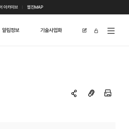
디어 아카이브
웹진MAP
알림정보
기술사업화
전체메뉴
공지사항
기술이전 문의/
신청
자료실
기술이전 현황
채용정보
MABIK
세미나 및 행사
전략특허
보도자료
미활용나눔특허
카드뉴스