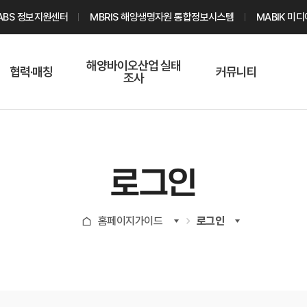
ABS 정보지원센터
MBRIS 해양생명자원 통합정보시스템
MABIK 미
해양바이오산업 실태
협력·매칭
커뮤니티
조사
해양바이오
온라인 실태조사
해양바이오
주요소재 소개
Q&A
해양바이오산업
기업수요 매칭
통계자료
전문가 인력풀
로그인
기업 공동연구
지식포럼
신청
해양바이오
홈페이지가이드
로그인
기업현황