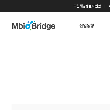
국립해양생물자원관
산업동향
마린바이오
트렌드
국내 동향
해외 동향