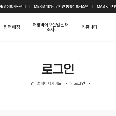
ABS 정보지원센터
MBRIS 해양생명자원 통합정보시스템
MABIK 미
해양바이오산업 실태
협력·매칭
커뮤니티
조사
해양바이오
온라인 실태조사
해양바이오
주요소재 소개
Q&A
해양바이오산업
기업수요 매칭
통계자료
전문가 인력풀
로그인
기업 공동연구
지식포럼
신청
해양바이오
홈페이지가이드
로그인
기업현황