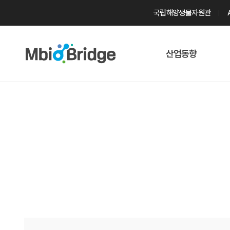
국립해양생물자원관
산업동향
마린바이오
트렌드
국내 동향
해외 동향