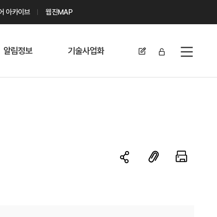
디어 아카이브
웹진MAP
알림정보
기술사업화
전체메뉴
공지사항
기술이전 문의/
신청
자료실
기술이전 현황
채용정보
MABIK
세미나 및 행사
전략특허
보도자료
미활용나눔특허
카드뉴스