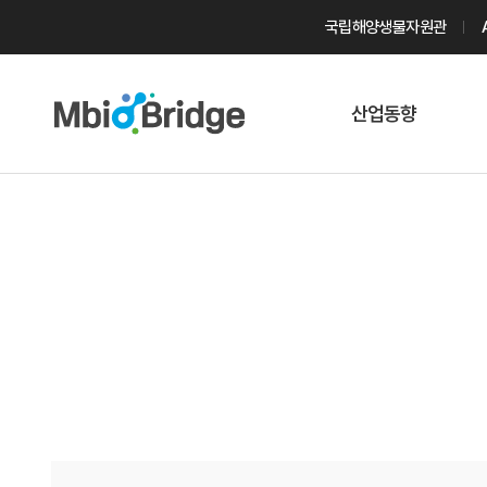
국립해양생물자원관
산업동향
마린바이오
트렌드
국내 동향
해외 동향