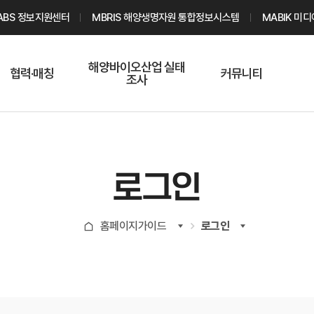
ABS 정보지원센터
MBRIS 해양생명자원 통합정보시스템
MABIK 미
해양바이오산업 실태
협력·매칭
커뮤니티
조사
해양바이오
온라인 실태조사
해양바이오
주요소재 소개
Q&A
해양바이오산업
기업수요 매칭
통계자료
전문가 인력풀
로그인
기업 공동연구
지식포럼
신청
해양바이오
홈페이지가이드
로그인
기업현황