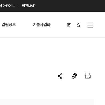
디어 아카이브
웹진MAP
알림정보
기술사업화
전체메뉴
공지사항
기술이전 문의/
신청
자료실
기술이전 현황
채용정보
MABIK
세미나 및 행사
전략특허
보도자료
미활용나눔특허
카드뉴스