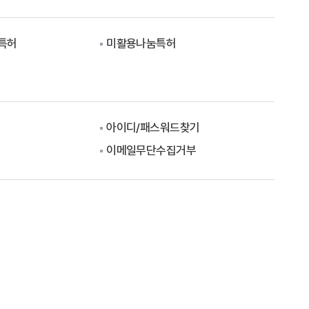
략특허
미활용나눔특허
아이디/패스워드찾기
이메일무단수집거부