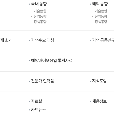
드
국내 동향
해외 동향
기술동향
기술동향
산업동향
산업동향
정책동향
정책동향
재 소개
기업수요 매칭
기업 공동연구
해양바이오산업 통계자료
전문가 인력풀
지식포럼
자료실
채용정보
카드뉴스