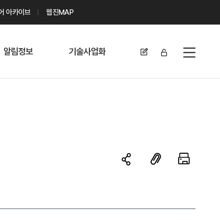
디어 아카이브
웹진MAP
알림정보
기술사업화
전체메뉴
공지사항
기술이전 문의/
신청
자료실
기술이전 현황
채용정보
MABIK
세미나 및 행사
전략특허
보도자료
미활용나눔특허
카드뉴스