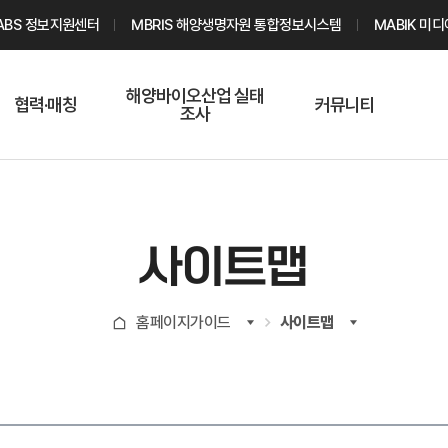
ABS 정보지원센터
MBRIS 해양생명자원 통합정보시스템
MABIK 미
해양바이오산업 실태
협력·매칭
커뮤니티
조사
해양바이오
온라인 실태조사
해양바이오
주요소재 소개
Q&A
해양바이오산업
기업수요 매칭
통계자료
전문가 인력풀
사이트맵
기업 공동연구
지식포럼
신청
해양바이오
홈페이지가이드
사이트맵
기업현황