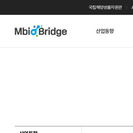
국립해양생물자원관
산업동향
마린바이오
트렌드
국내 동향
해외 동향