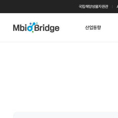
국립해양생물자원관
산업동향
마린바이오
트렌드
국내 동향
해외 동향