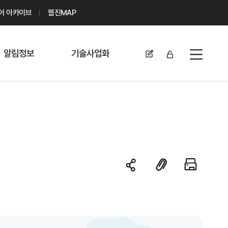
디어 아카이브
웹진MAP
알림정보
기술사업화
전체메뉴
공지사항
기술이전 문의/
신청
자료실
기술이전 현황
채용정보
MABIK
세미나 및 행사
전략특허
보도자료
미활용나눔특허
카드뉴스