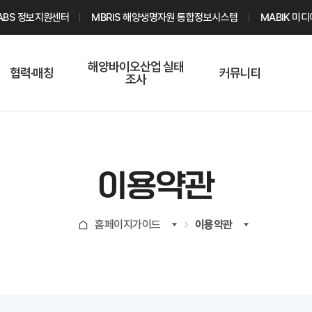
ABS 정보지원센터
MBRIS 해양생명자원 통합정보시스템
MABIK 미
해양바이오산업 실태
협력·매칭
커뮤니티
조사
해양바이오
온라인 실태조사
해양바이오
주요소재 소개
Q&A
해양바이오산업
기업수요 매칭
통계자료
전문가 인력풀
이용약관
기업 공동연구
지식포럼
신청
해양바이오
홈페이지가이드
이용약관
기업현황