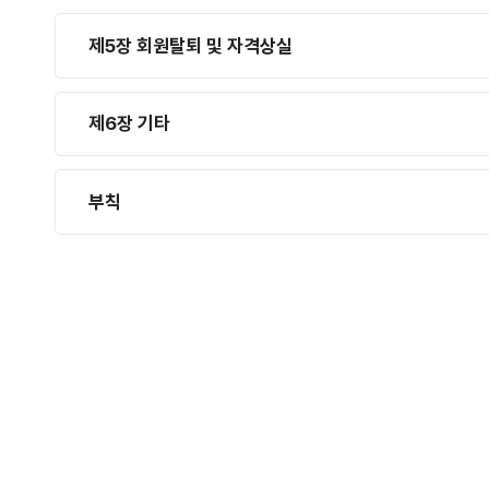
제5장 회원탈퇴 및 자격상실
제6장 기타
부칙