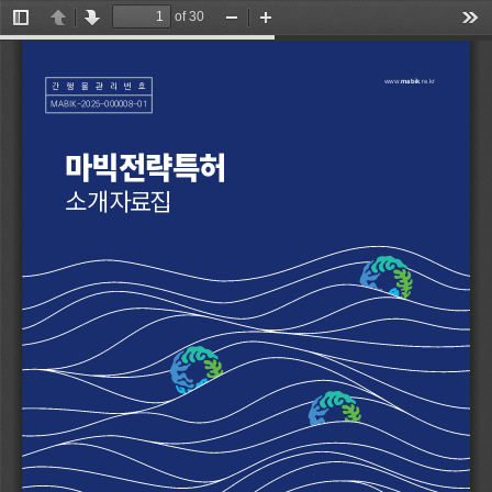
of 30
Toggle
Previous
Next
Zoom
Zoom
Too
Sidebar
Out
In
mabik
www.
.re.kr
간행물관리번호
MABIK-2025-000008-01
마빅전략특허
마빅전략특허
소개자료집
소개자료집