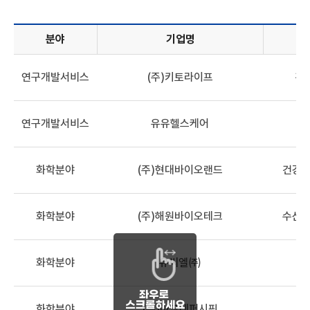
분야
기업명
기업정보목록 - 분야, 기업명, 산업분류, 해양바이오 관련 기술,
연구개발서비스
(주)키토라이프
건
연구개발서비스
유유헬스케어
화학분야
(주)현대바이오랜드
건강기
화학분야
(주)해원바이오테크
수산식
화학분야
유씨엘㈜
해
화학분야
(주)아모레퍼시픽