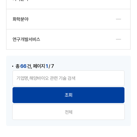
화학분야
연구개발서비스
게시물 검색
,
66
1
총
건
페이지
/ 7
전체