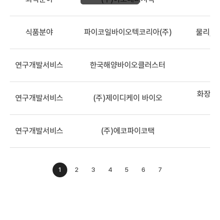
식품분야
파이코일바이오텍코리아(주)
물리, 
연구개발서비스
한국해양바이오클러스터
화장품,
연구개발서비스
(주)제이디케이 바이오
연구개발서비스
(주)에코파이코택
1
2
3
4
5
6
7