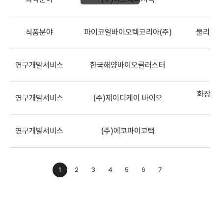
식품분야
파이코일바이오텍코리아(주)
물리, 
연구개발서비스
한국해양바이오클러스터
화장품,
연구개발서비스
(주)제이디케이 바이오
연구개발서비스
(주)에코파이코택
1
2
3
4
5
6
7