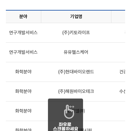
분야
기업명
기업정보목록 - 분야, 기업명, 산업분류, 해양바이오 관련 기술,
연구개발서비스
(주)키토라이프
건
연구개발서비스
유유헬스케어
화학분야
(주)현대바이오랜드
건강기
화학분야
(주)해원바이오테크
수산식
화학분야
유씨엘㈜
해
화학분야
(주)아모레퍼시픽