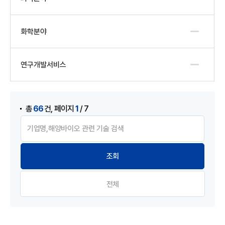
화학분야
연구개발서비스
게시물 검색
,
66
1
총
건
페이지
/ 7
전체