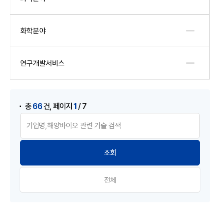
화학분야
연구개발서비스
게시물 검색
,
66
1
총
건
페이지
/ 7
전체