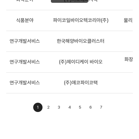
식품분야
파이코일바이오텍코리아(주)
물리, 
연구개발서비스
한국해양바이오클러스터
화장품,
연구개발서비스
(주)제이디케이 바이오
연구개발서비스
(주)에코파이코택
1
2
3
4
5
6
7