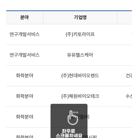
분야
기업명
기업정보목록 - 분야, 기업명, 산업분류, 해양바이오 관련 기술,
연구개발서비스
(주)키토라이프
건
연구개발서비스
유유헬스케어
화학분야
(주)현대바이오랜드
건강기
화학분야
(주)해원바이오테크
수산식
화학분야
유씨엘㈜
해
화학분야
(주)아모레퍼시픽