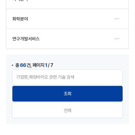
화학분야
연구개발서비스
게시물 검색
,
66
1
총
건
페이지
/ 7
전체