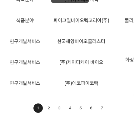
식품분야
파이코일바이오텍코리아(주)
물리, 
연구개발서비스
한국해양바이오클러스터
화장품,
연구개발서비스
(주)제이디케이 바이오
연구개발서비스
(주)에코파이코택
1
2
3
4
5
6
7