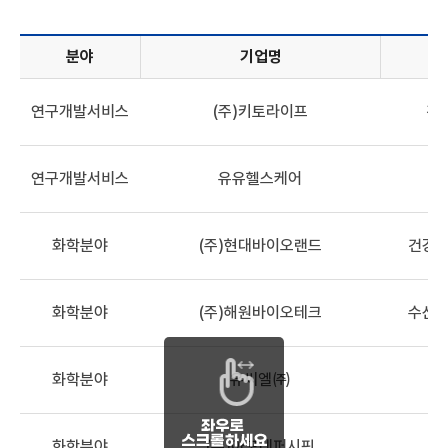
분야
기업명
기업정보목록 - 분야, 기업명, 산업분류, 해양바이오 관련 기술,
연구개발서비스
(주)키토라이프
건
연구개발서비스
유유헬스케어
화학분야
(주)현대바이오랜드
건강기
화학분야
(주)해원바이오테크
수산식
화학분야
유씨엘㈜
해
화학분야
(주)아모레퍼시픽