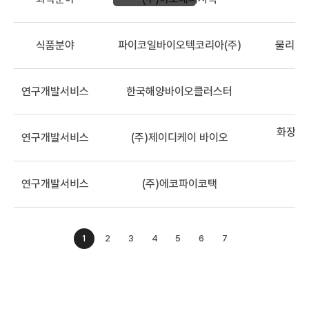
식품분야
파이코일바이오텍코리아(주)
물리, 
연구개발서비스
한국해양바이오클러스터
화장품,
연구개발서비스
(주)제이디케이 바이오
연구개발서비스
(주)에코파이코택
1
2
3
4
5
6
7