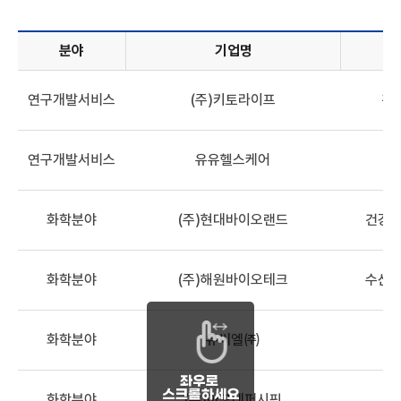
분야
기업명
기업정보목록 - 분야, 기업명, 산업분류, 해양바이오 관련 기술,
연구개발서비스
(주)키토라이프
건
연구개발서비스
유유헬스케어
화학분야
(주)현대바이오랜드
건강기
화학분야
(주)해원바이오테크
수산식
화학분야
유씨엘㈜
해
화학분야
(주)아모레퍼시픽