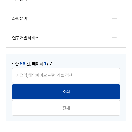
화학분야
연구개발서비스
게시물 검색
,
66
1
총
건
페이지
/ 7
전체