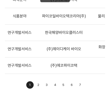
식품분야
파이코일바이오텍코리아(주)
물리, 
연구개발서비스
한국해양바이오클러스터
화장품,
연구개발서비스
(주)제이디케이 바이오
연구개발서비스
(주)에코파이코택
1
2
3
4
5
6
7