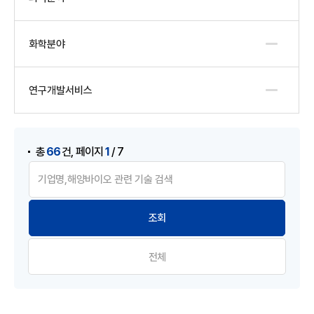
화학분야
연구개발서비스
게시물 검색
,
66
1
총
건
페이지
/ 7
전체