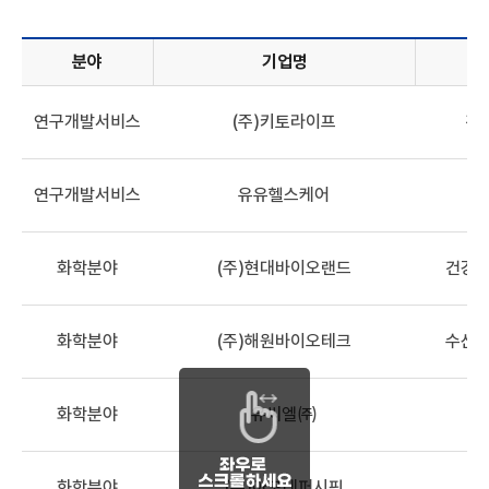
분야
기업명
기업정보목록 - 분야, 기업명, 산업분류, 해양바이오 관련 기술,
연구개발서비스
(주)키토라이프
건
연구개발서비스
유유헬스케어
화학분야
(주)현대바이오랜드
건강기
화학분야
(주)해원바이오테크
수산식
화학분야
유씨엘㈜
해
화학분야
(주)아모레퍼시픽