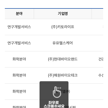
분야
기업명
기업정보목록 - 분야, 기업명, 산업분류, 해양바이오 관련 기술,
연구개발서비스
(주)키토라이프
건
연구개발서비스
유유헬스케어
화학분야
(주)현대바이오랜드
건강기
화학분야
(주)해원바이오테크
수산식
화학분야
유씨엘㈜
해
화학분야
(주)아모레퍼시픽