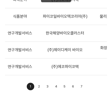
식품분야
파이코일바이오텍코리아(주)
물리, 
연구개발서비스
한국해양바이오클러스터
화장품,
연구개발서비스
(주)제이디케이 바이오
연구개발서비스
(주)에코파이코택
1
2
3
4
5
6
7