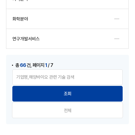
화학분야
연구개발서비스
게시물 검색
,
66
1
총
건
페이지
/ 7
전체