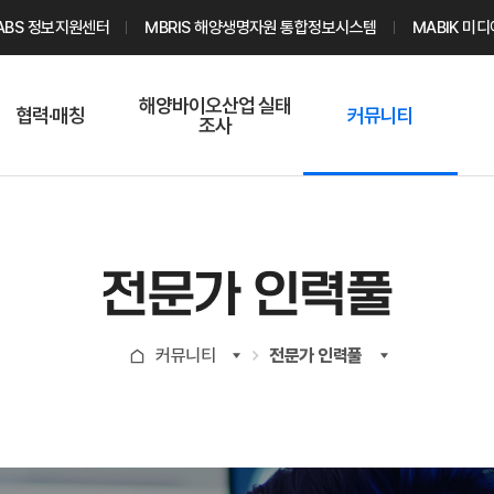
ABS 정보지원센터
MBRIS 해양생명자원 통합정보시스템
MABIK 미
해양바이오산업 실태
협력·매칭
커뮤니티
조사
해양바이오
온라인 실태조사
해양바이오
주요소재 소개
Q&A
해양바이오산업
기업수요 매칭
통계자료
전문가 인력풀
전문가 인력풀
기업 공동연구
지식포럼
신청
해양바이오
커뮤니티
전문가 인력풀
기업현황