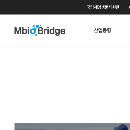
국립해양생물자원관
산업동향
마린바이오
트렌드
국내 동향
해외 동향