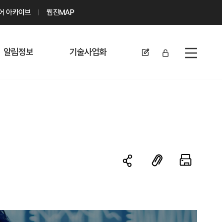
디어 아카이브
웹진MAP
알림정보
기술사업화
전체메뉴
공지사항
기술이전 문의/
신청
자료실
기술이전 현황
채용정보
MABIK
세미나 및 행사
전략특허
보도자료
미활용나눔특허
카드뉴스