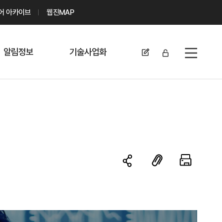
디어 아카이브
웹진MAP
알림정보
기술사업화
전체메뉴
공지사항
기술이전 문의/
신청
자료실
기술이전 현황
채용정보
MABIK
세미나 및 행사
전략특허
보도자료
미활용나눔특허
카드뉴스