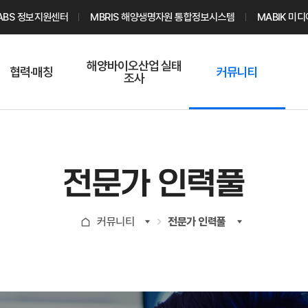
ABS 정보지원센터
MBRIS 해양생명자원 통합정보시스템
MABIK 미
해양바이오산업 실태
협력·매칭
커뮤니티
조사
해양바이오
온라인 실태조사
해양바이오
주요소재 소개
Q&A
해양바이오산업
기업수요 매칭
통계자료
전문가 인력풀
전문가 인력풀
기업 공동연구
지식포럼
신청
해양바이오
커뮤니티
전문가 인력풀
기업현황