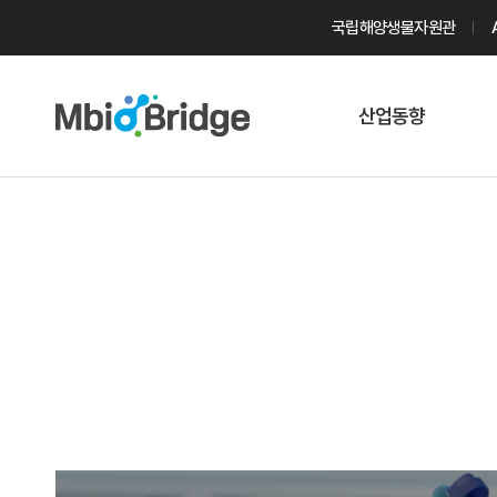
국립해양생물자원관
산업동향
마린바이오
트렌드
국내 동향
해외 동향