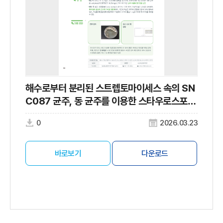
해수로부터 분리된 스트렙토마이세스 속의 SN
C087 균주, 동 균주를 이용한 스타우로스포린
의 생산방법, 동 균주의 배양방법 및 동 균주의
0
2026.03.23
순수배양액
바로보기
다운로드