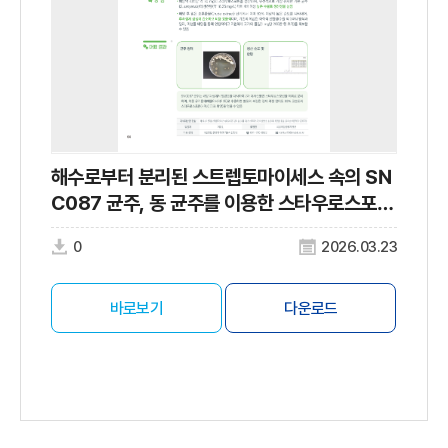
해수로부터 분리된 스트렙토마이세스 속의 SN
C087 균주, 동 균주를 이용한 스타우로스포린
의 생산방법, 동 균주의 배양방법 및 동 균주의
0
2026.03.23
순수배양액
바로보기
다운로드