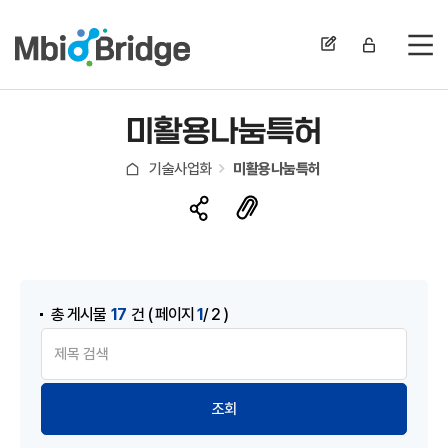
전
미활용나눔특허
기술사업화
미활용나눔특허
17
1
총 게시물
건
( 페이지
/ 2 )