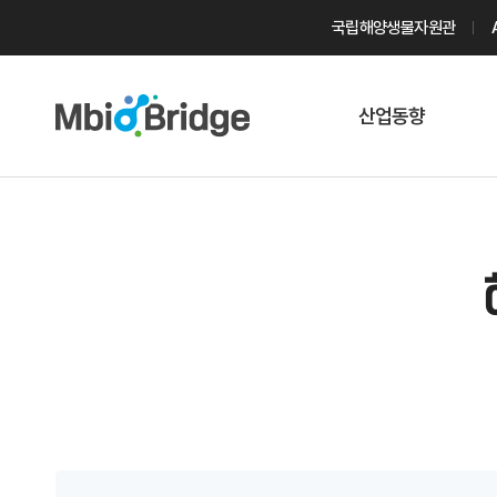
국립해양생물자원관
산업동향
마린바이오
트렌드
국내 동향
해외 동향