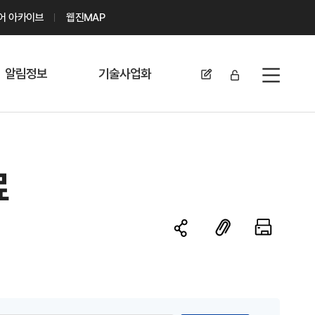
디어 아카이브
웹진MAP
알림정보
기술사업화
전체메뉴
공지사항
기술이전 문의/
신청
자료실
기술이전 현황
료
채용정보
MABIK
세미나 및 행사
전략특허
보도자료
미활용나눔특허
카드뉴스