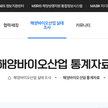
ABS 정보지원센터
MBRIS 해양생명자원 통합정보시스템
MABIK 미
해양바이오산업 실태
협력·매칭
커뮤니티
조사
해양바이오
온라인 실태조사
해양바이오
주요소재 소개
Q&A
해양바이오산업
기업수요 매칭
통계자료
전문가 인력풀
해양바이오산업 통계자
기업 공동연구
지식포럼
신청
해양바이오
해양바이오산업 실태 조사
해양바이오산업 통계자료
기업현황