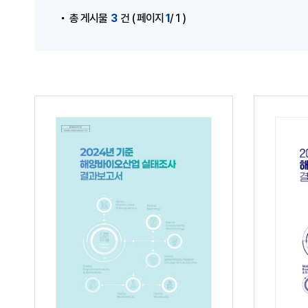
3
1
총 게시물
건
( 페이지
/ 1 )