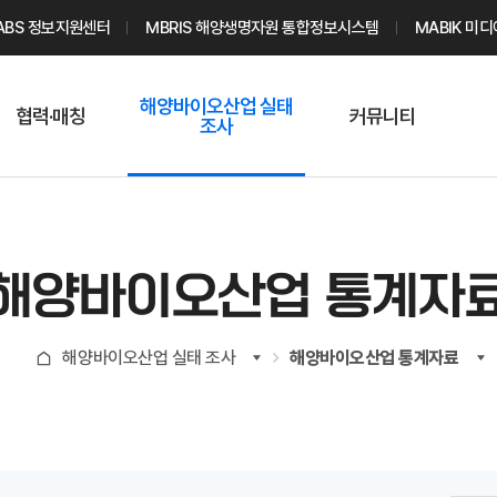
ABS 정보지원센터
MBRIS 해양생명자원 통합정보시스템
MABIK 미
해양바이오산업 실태
협력·매칭
커뮤니티
조사
해양바이오
온라인 실태조사
해양바이오
주요소재 소개
Q&A
해양바이오산업
기업수요 매칭
통계자료
전문가 인력풀
해양바이오산업 통계자
기업 공동연구
지식포럼
신청
해양바이오
해양바이오산업 실태 조사
해양바이오산업 통계자료
기업현황