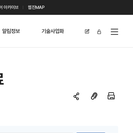
디어 아카이브
웹진MAP
알림정보
기술사업화
전체메뉴
공지사항
기술이전 문의/
신청
자료실
기술이전 현황
료
채용정보
MABIK
세미나 및 행사
전략특허
보도자료
미활용나눔특허
카드뉴스