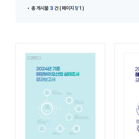
3
1
총 게시물
건
( 페이지
/ 1 )