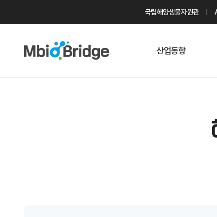
국립해양생물자원관
산업동향
마린바이오
트렌드
국내 동향
해외 동향