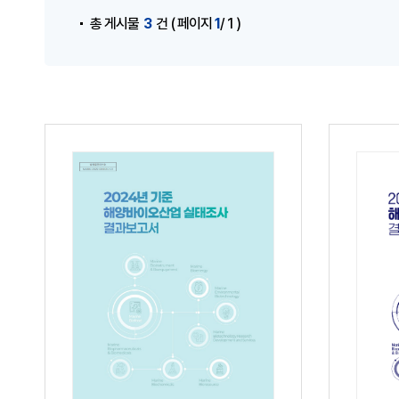
3
1
총 게시물
건
( 페이지
/ 1 )