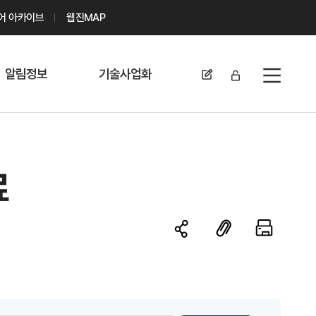
디어 아카이브
웹진MAP
알림정보
기술사업화
전체메뉴
공지사항
기술이전 문의/
신청
자료실
기술이전 현황
료
채용정보
MABIK
세미나 및 행사
전략특허
보도자료
미활용나눔특허
카드뉴스