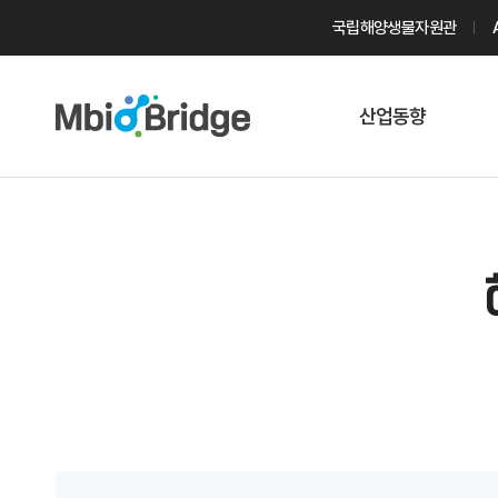
국립해양생물자원관
산업동향
마린바이오
트렌드
국내 동향
해외 동향