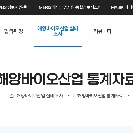
ABS 정보지원센터
MBRIS 해양생명자원 통합정보시스템
MABIK 미
해양바이오산업 실태
협력·매칭
커뮤니티
조사
해양바이오
온라인 실태조사
해양바이오
주요소재 소개
Q&A
해양바이오산업
기업수요 매칭
통계자료
전문가 인력풀
해양바이오산업 통계자
기업 공동연구
지식포럼
신청
해양바이오
해양바이오산업 실태 조사
해양바이오산업 통계자료
기업현황