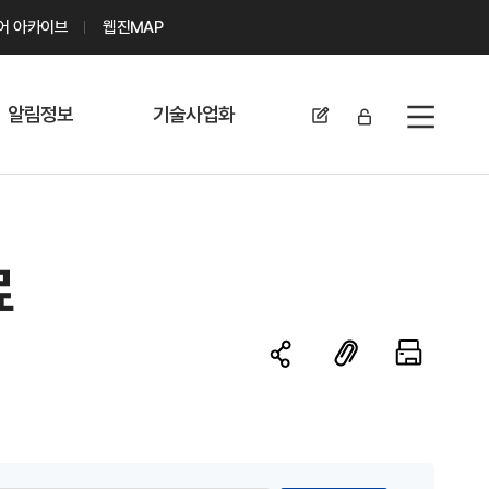
디어 아카이브
웹진MAP
알림정보
기술사업화
전체메뉴
공지사항
기술이전 문의/
신청
자료실
기술이전 현황
료
채용정보
MABIK
세미나 및 행사
전략특허
보도자료
미활용나눔특허
카드뉴스