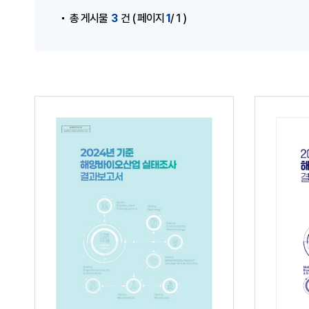
3
1
총 게시물
건
( 페이지
/ 1 )