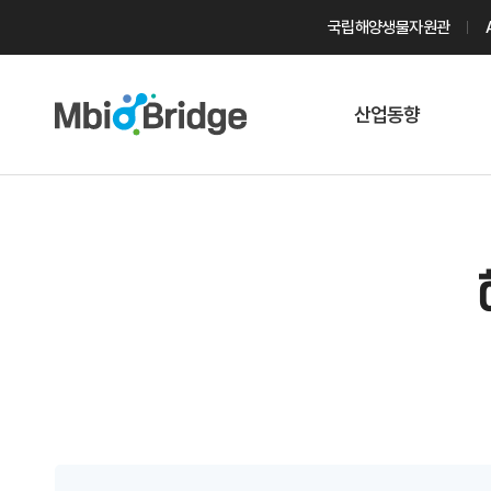
국립해양생물자원관
산업동향
마린바이오
트렌드
국내 동향
해외 동향