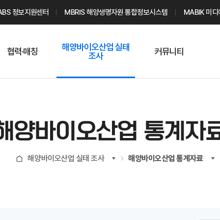
ABS 정보지원센터
MBRIS 해양생명자원 통합정보시스템
MABIK 미
해양바이오산업 실태
협력·매칭
커뮤니티
조사
해양바이오
온라인 실태조사
해양바이오
주요소재 소개
Q&A
해양바이오산업
기업수요 매칭
통계자료
전문가 인력풀
해양바이오산업 통계자
기업 공동연구
지식포럼
신청
해양바이오
해양바이오산업 실태 조사
해양바이오산업 통계자료
기업현황